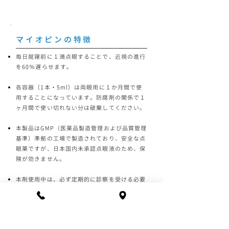
マイオピンの特徴
毎日就寝前に１滴点眼することで、近視の進行
を60％遅らせます。 ​
各容器（1本・5ml）は両眼用に１か月間で使
用することになっています。防腐剤の関係で１
ヶ月間で使い切れない分は破棄してください。
​本製品はGMP（医薬品製造管理および品質管理
基準）準拠の工場で製造されており、安全な点
眼薬ですが、日本国内未承認点眼液のため、保
険が効きません。 ​
本剤使用中は、必ず定期的に診察を受ける必要
があります。​
大きな副作用は報告されておりませんが、7～8
時間まぶしさとぼやけを感じることがあります