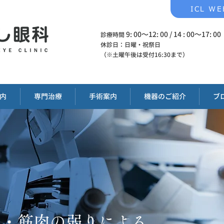
ICL W
9: 00～12: 00 / 14 : 00～17: 00
診療時間
休診日：日曜・祝祭日
​（※土曜午後は受付16:30まで）
内
専門治療
手術案内
機器のご紹介
ブ
み・筋肉の弱りによる