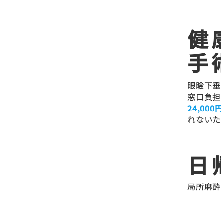
健
特徴
手
01
眼瞼下垂
窓口負担
24,000
れないた
日
特徴
02
局所麻酔