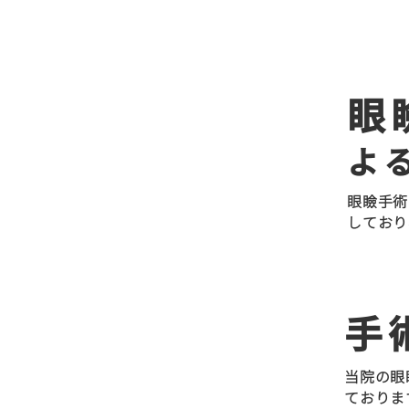
眼
特徴
0
3
よ
眼瞼手術
しており
手
特徴
0
4
当院の眼
ておりま