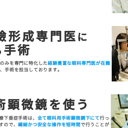
瞼形成専門医
に
手術
る
のみを専門に特化した
経験豊富な眼科専門医が在籍
、手術を担当しております。
術顕微鏡を使う
瞼下垂症手術は、
全て眼科用手術顕微鏡下にて
行っ
すので、
繊細かつ安全な操作を短時間
で行うことが