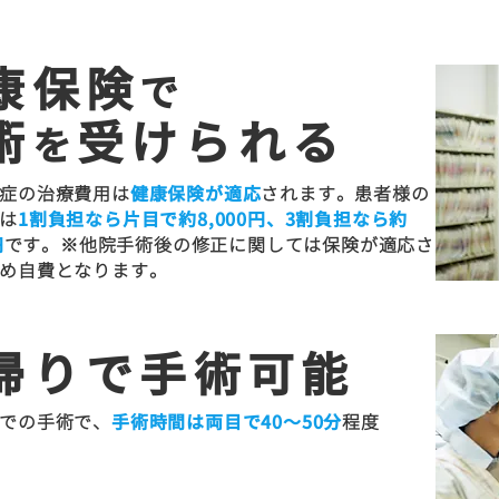
康保険
で
術
受けられる
を
症の治療費用は
健康保険が適応
されます。患者様の
は
1割負担なら片目で約8,000円、3割負担なら約
円
です。※他院手術後の修正に関しては保険が適応さ
め自費となります。
帰りで手術可能
での手術で、
手術時間は両目で40〜50分
程度