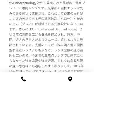
VSY Biotechnology 社から発売された最新の三焦点プ
レミアム眼内レンズです。光学部の回折エッジは丸
みのある形状に改良され、これにより従来の回折型
レンズの欠点である光の輪状散乱（ハロー）や光の
にじみ（グレア）が軽減される光学設計になってい
ます。さらにEDOF（Enhanced Depth of Focus）と
いう焦点深度を広げる機能を追加され、遠方、中
間、近方の見え方がよりスムーズに感じるように設
計されています。光量のロスが10%未満と他の回折
型多焦点レンズよりも少なく、レンズ度数の適応範
囲も広いので、今までの三焦点レンズでは適応にな
らなかった強度遠視や強度近視、もしくは角膜乱視
の強い患者様にも適応しやすくなりました。2017年
10月にヨーロッパでスタートしたばかりのまだ歴史
の短いレンズですが、全世界的に急速に広まりつつ
あります。