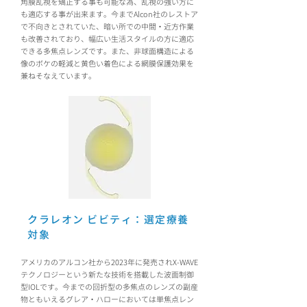
角膜乱視を矯正する事も可能な為、乱視の強い方に
も適応する事が出来ます。今までAlcon社のレストア
で不向きとされていた、暗い所での中間・近方作業
も改善されており、幅広い生活スタイルの方に適応
できる多焦点レンズです。また、非球面構造による
像のボケの軽減と黄色い着色による網膜保護効果を
兼ねそなえています。
クラレオン ビビティ：選定療養
対象
アメリカのアルコン社から2023年に発売されX-WAVE
テクノロジーという新たな技術を搭載した波面制御
型IOLです。今までの回折型の多焦点のレンズの副産
物ともいえるグレア・ハローにおいては単焦点レン