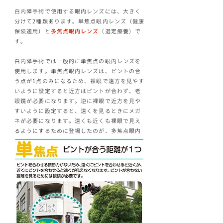
白内障手術で使用する眼内レンズには、大きく
分けて2種類あります。単焦点眼内レンズ（健康
保険適用）と
多焦点眼内レンズ
（選定療養）で
す。
白内障手術では一般的に単焦点の眼内レンズを
使用します。単焦点眼内レンズは、ピントの合
う点が1点のみになるため、裸眼で遠方を見やす
いように設定すると近方はピントが合わず、老
眼鏡が必要になります。逆に裸眼で近方を見や
すいように設定すると、遠くを見るときにメガ
ネが必要になります。遠くも近くも裸眼で見え
るようにするために登場したのが、多焦点眼内
レンズです。